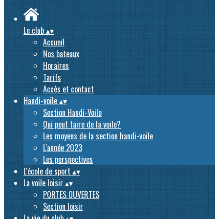
Le club
▴
▾
Accueil
Nos bateaux
Horaires
Tarifs
Accès et contact
Handi-voile
▴
▾
Section Handi-Voile
Qui peut faire de la voile?
Les moyens de la section handi-voile
L'année 2023
Les perspectives
L'école de sport
▴
▾
La voile loisir
▴
▾
PORTES OUVERTES
Section loisir
La vie du club
▴
▾