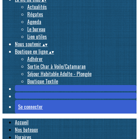
Actualités
Régates
Agenda
Le bureau
Lien utiles
Nous soutenir
▴
▾
Boutique en ligne
▴
▾
Adhérer
Sortie Char à Voile/Catamaran
Séjour Habitable Adulte - Plongée
Boutique Textile
Se connecter
Accueil
Nos bateaux
Horaires