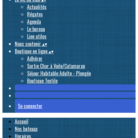
Actualités
Régates
Agenda
Le bureau
Lien utiles
Nous soutenir
▴
▾
Boutique en ligne
▴
▾
Adhérer
Sortie Char à Voile/Catamaran
Séjour Habitable Adulte - Plongée
Boutique Textile
Se connecter
Accueil
Nos bateaux
Horaires