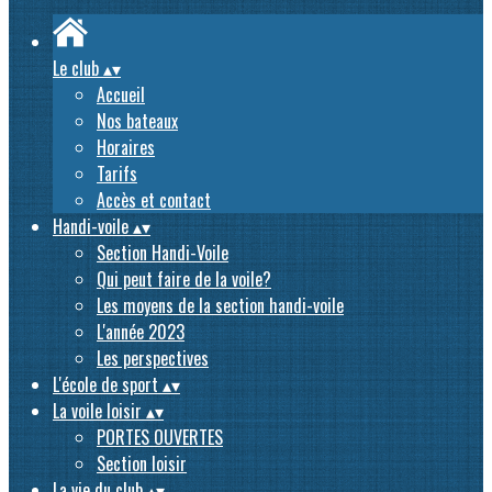
Le club
▴
▾
Accueil
Nos bateaux
Horaires
Tarifs
Accès et contact
Handi-voile
▴
▾
Section Handi-Voile
Qui peut faire de la voile?
Les moyens de la section handi-voile
L'année 2023
Les perspectives
L'école de sport
▴
▾
La voile loisir
▴
▾
PORTES OUVERTES
Section loisir
La vie du club
▴
▾